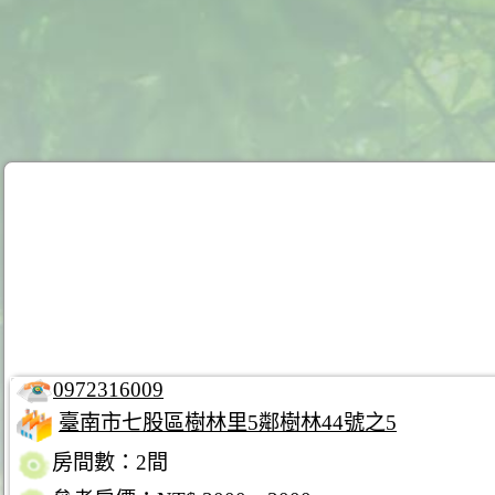
0972316009
臺南市七股區樹林里5鄰樹林44號之5
房間數：2間