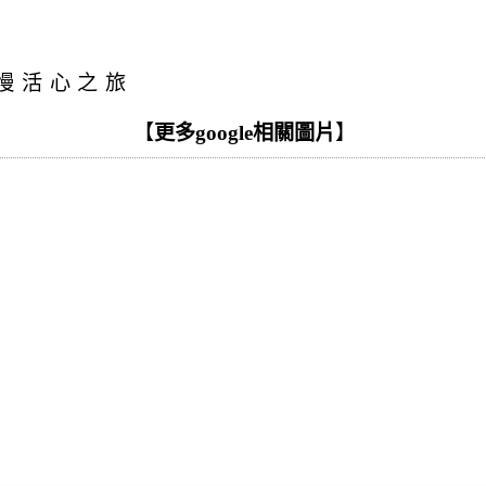
慢活心之旅
【
更多google相關圖片
】