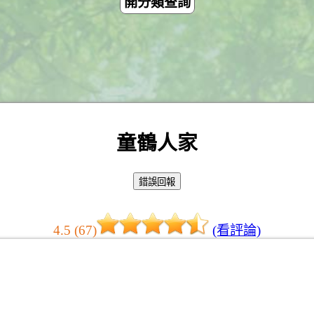
開分類查詢
童鶴人家
4.5 (67)
(看評論)