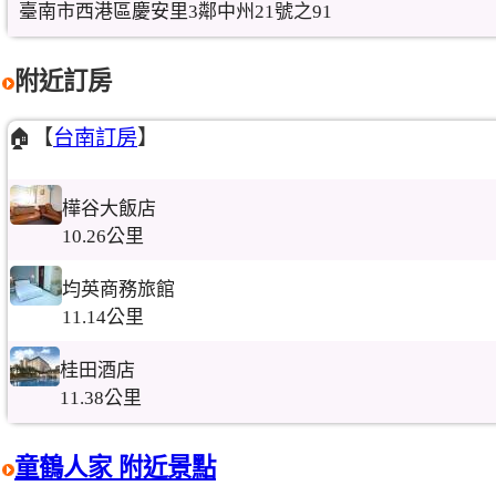
臺南市西港區慶安里3鄰中州21號之91
附近訂房
🏠【
台南訂房
】
樺谷大飯店
10.26公里
均英商務旅館
11.14公里
桂田酒店
11.38公里
童鶴人家 附近景點