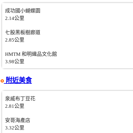
成功國小蝴蝶園
2.14公里
七股黑板樹廊道
2.85公里
HMTM 和明織品文化館
3.98公里
附近美食
泉威布丁豆花
2.81公里
安哥海產店
3.32公里