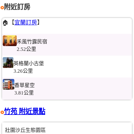
附近訂房
🏠【
宜蘭訂房
】
禾風竹露民宿
2.52公里
英格蘭小古堡
3.26公里
香草星空
3.81公里
竹苑 附近景點
壯圍沙丘生態園區