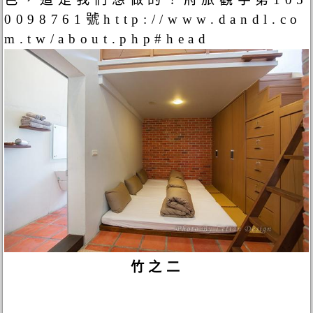
0098761號http://www.dandl.co
m.tw/about.php#head
竹之二