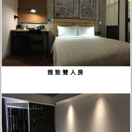
雅致雙人房