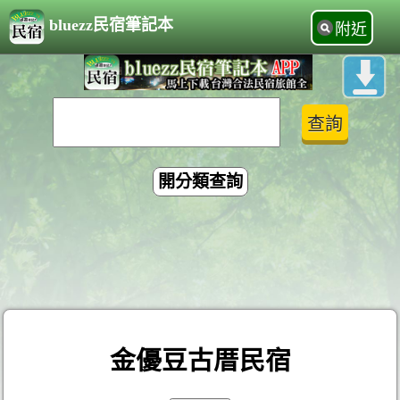
bluezz民宿筆記本
附近
開分類查詢
金優豆古厝民宿