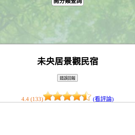
開分類查詢
未央居景觀民宿
4.4 (133)
(看評論)