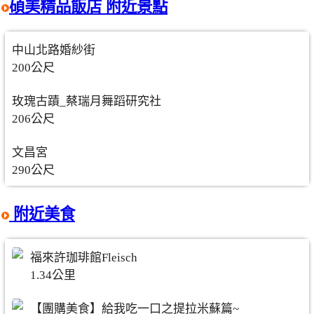
碩美精品飯店 附近景點
中山北路婚紗街
200公尺
玫瑰古蹟_蔡瑞月舞蹈研究社
206公尺
文昌宮
290公尺
附近美食
福來許珈琲館Fleisch
1.34公里
【團購美食】給我吃一口之提拉米蘇篇~