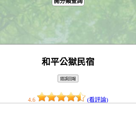
開分類查詢
和平公獄民宿
4.6
(看評論)