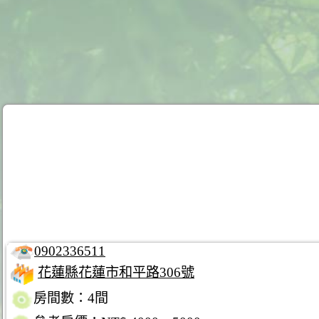
0902336511
花蓮縣花蓮市和平路306號
房間數：4間