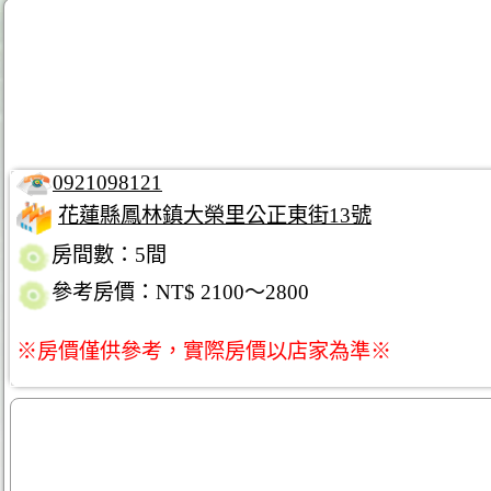
0921098121
花蓮縣鳳林鎮大榮里公正東街13號
房間數：5間
參考房價：NT$ 2100～2800
※房價僅供參考，實際房價以店家為準※