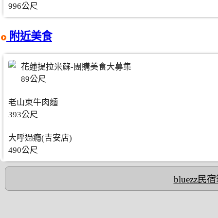
996公尺
附近美食
花蓮提拉米蘇-團購美食大募集
89公尺
老山東牛肉麵
393公尺
大呼過癮(吉安店)
490公尺
bluezz