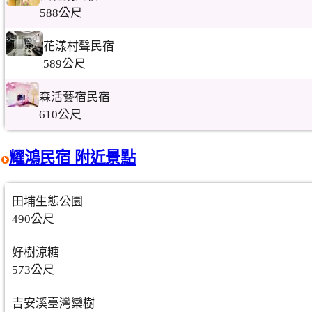
588公尺
花漾村聲民宿
589公尺
森活藝宿民宿
610公尺
耀鴻民宿 附近景點
田埔生態公園
490公尺
好樹涼糖
573公尺
吉安溪臺灣欒樹