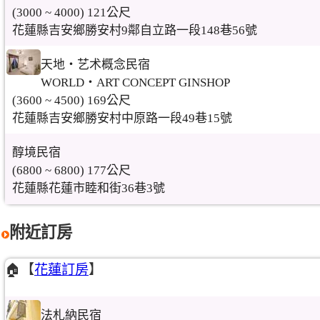
(3000 ~ 4000) 121公尺
花蓮縣吉安鄉勝安村9鄰自立路一段148巷56號
天地‧艺术概念民宿
WORLD‧ART CONCEPT GINSHOP
(3600 ~ 4500) 169公尺
花蓮縣吉安鄉勝安村中原路一段49巷15號
醇境民宿
(6800 ~ 6800) 177公尺
花蓮縣花蓮市睦和街36巷3號
附近訂房
🏠【
花蓮訂房
】
法札納民宿