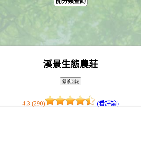
開分類查詢
溪景生態農莊
4.3 (290)
(看評論)