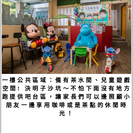
一樓公共區域：備有茶水間、兒童遊戲
空間! 決明子沙坑～不怕下雨沒有地方
跑提供吧台區，讓家長們可以邊照顧小
朋友一邊享用咖啡或是茶點的休閒時
光！