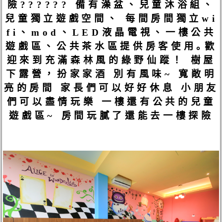
險?????? 備有澡盆、兒童沐浴組、
兒童獨立遊戲空間、 每間房間獨立wi
fi、mod、LED液晶電視、一樓公共
遊戲區、公共茶水區提供房客使用｡歡
迎來到充滿森林風的綠野仙蹤！ 樹屋
下露營，扮家家酒 別有風味~ 寬敞明
亮的房間 家長們可以好好休息 小朋友
們可以盡情玩樂 一樓還有公共的兒童
遊戲區~ 房間玩膩了還能去一樓探險