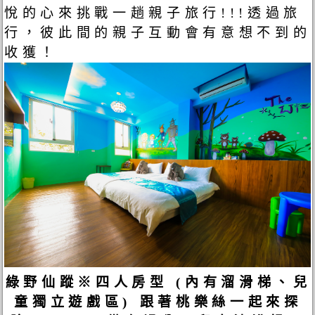
悅的心來挑戰一趟親子旅行!!!透過旅
行，彼此間的親子互動會有意想不到的
收獲！
綠野仙蹤※四人房型 (內有溜滑梯、兒
童獨立遊戲區) 跟著桃樂絲一起來探