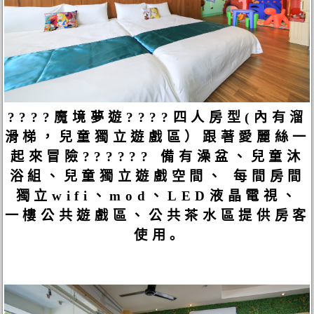
????魔境夢遊????四人房型(內有溜
滑梯，兒童獨立遊戲區）跟著愛麗絲一
起來冒險?????? 備有澡盆、兒童沐
浴組、兒童獨立遊戲空間、 每間房間
獨立wifi、mod、LED液晶電視、
一樓公共遊戲區、公共茶水區提供房客
使用｡