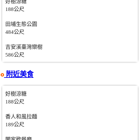
好樹涼糖
188公尺
田埔生態公園
484公尺
吉安溪臺灣欒樹
586公尺
附近美食
好樹涼糖
188公尺
香人和風拉麵
189公尺
闔家歡餐廳