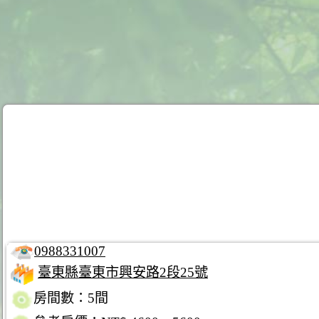
0988331007
臺東縣臺東市興安路2段25號
房間數：5間