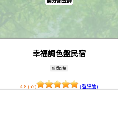
開分類查詢
幸福調色盤民宿
4.8 (57)
(看評論)