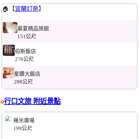
🏠【
宜蘭訂房
】
慕夏精品旅館
151公尺
伯斯飯店
276公尺
星鑽大飯店
288公尺
行口文旅 附近景點
幾米廣場
199公尺