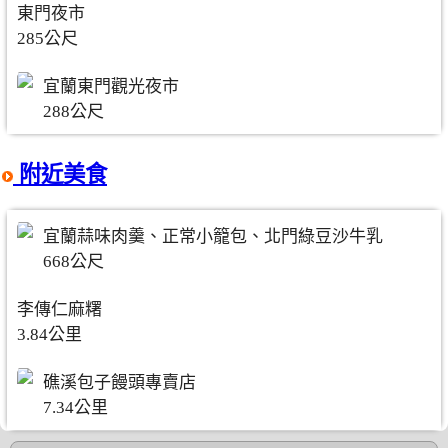
東門夜市
285公尺
宜蘭東門觀光夜市
288公尺
附近美食
宜蘭蒜味肉羹、正常小籠包、北門綠豆沙牛乳
668公尺
李傳仁麻糬
3.84公里
礁溪包子饅頭專賣店
7.34公里