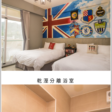
乾溼分離浴室