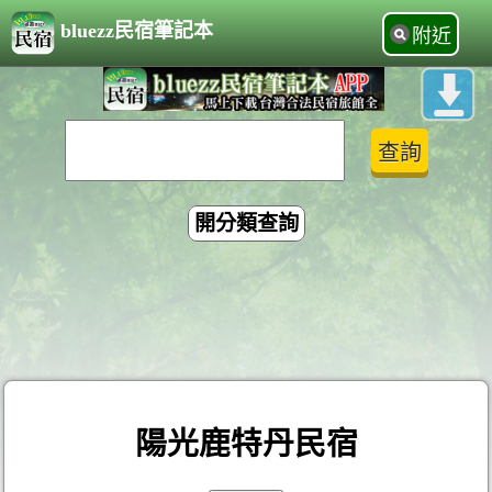
bluezz民宿筆記本
附近
開分類查詢
陽光鹿特丹民宿