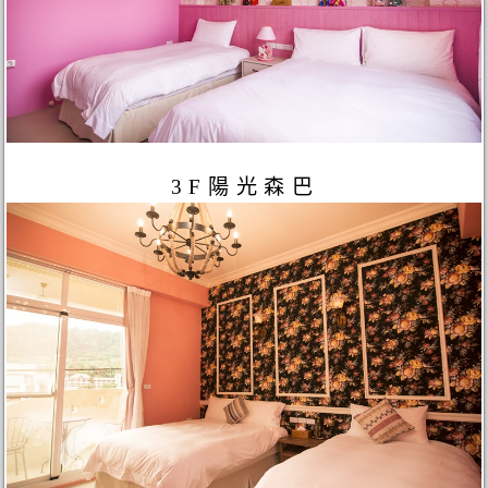
3F陽光森巴