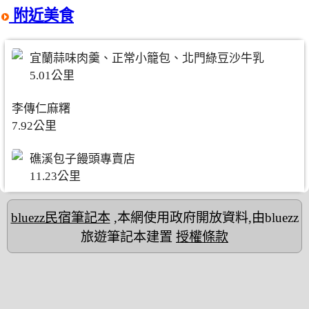
附近美食
宜蘭蒜味肉羹、正常小籠包、北門綠豆沙牛乳
5.01公里
李傳仁麻糬
7.92公里
礁溪包子饅頭專賣店
11.23公里
bluezz民宿筆記本
,本網使用政府開放資料,由bluezz
旅遊筆記本建置
授權條款