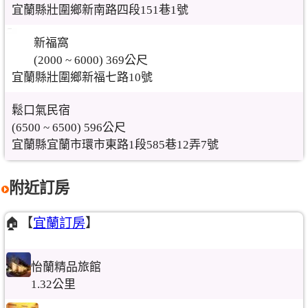
宜蘭縣壯圍鄉新南路四段151巷1號
新福窩
(2000 ~ 6000) 369公尺
宜蘭縣壯圍鄉新福七路10號
鬆口氣民宿
(6500 ~ 6500) 596公尺
宜蘭縣宜蘭市環市東路1段585巷12弄7號
附近訂房
🏠【
宜蘭訂房
】
怡蘭精品旅館
1.32公里