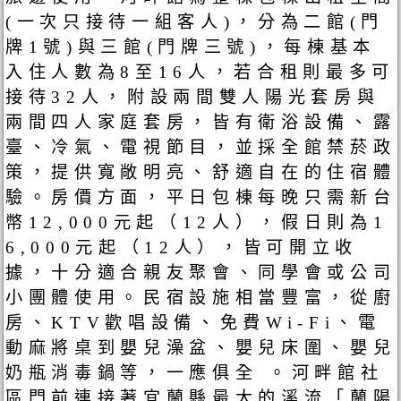
(一次只接待一組客人)，分為二館(門
牌1號)與三館(門牌三號)，每棟基本
入住人數為8至16人，若合租則最多可
接待32人，附設兩間雙人陽光套房與
兩間四人家庭套房，皆有衛浴設備、露
臺、冷氣、電視節目，並採全館禁菸政
策，提供寬敞明亮、舒適自在的住宿體
驗。房價方面，平日包棟每晚只需新台
幣12,000元起（12人），假日則為1
6,000元起（12人），皆可開立收
據，十分適合親友聚會、同學會或公司
小團體使用。民宿設施相當豐富，從廚
房、KTV歡唱設備、免費Wi‑Fi、電
動麻將桌到嬰兒澡盆、嬰兒床圍、嬰兒
奶瓶消毒鍋等，一應俱全 。河畔館社
區門前連接著宜蘭縣最大的溪流「蘭陽