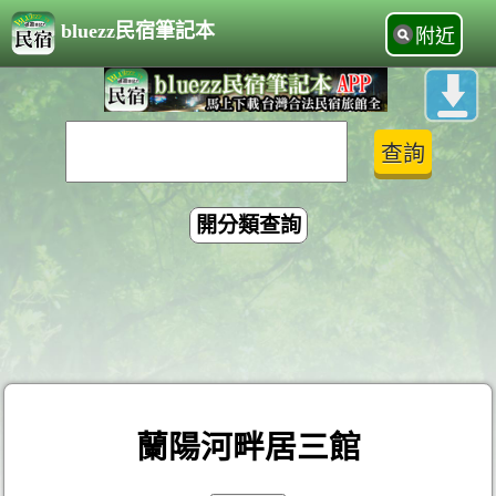
bluezz民宿筆記本
附近
開分類查詢
蘭陽河畔居三館