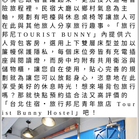
險旅程裡。民宿大廳以鄉村氣息為主
軸，規劃有吧檯與休息桌椅等讓旅人可
在此與其他旅人分享旅行趣事。「旅行
邦尼TOURIST BUNNY」內提供六
人背包客房，選用上下雙層床型並加以
簾幔保護隱私，每個床位旁皆有充電插
座與閱讀燈，而房中均附有共用衛浴與
儲物櫃，讓您自在使用，貼心完善的規
劃就為讓您可以放鬆身心，恣意地在此
享受美好的休息時光！想來場背包旅行
嗎？那就快點預約這合法又高評價的
「台北住宿‧旅行邦尼青年旅店 Tour
ist Bunny Hostel」吧！