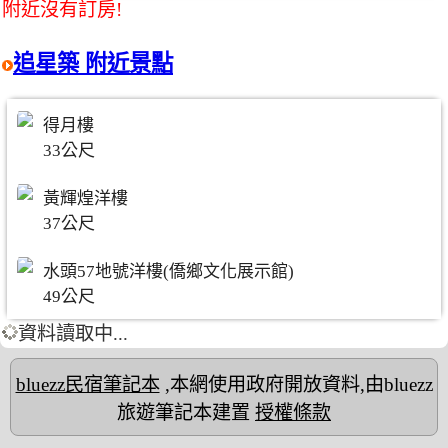
附近沒有訂房!
追星築 附近景點
得月樓
33公尺
黃輝煌洋樓
37公尺
水頭57地號洋樓(僑鄉文化展示館)
49公尺
資料讀取中...
bluezz民宿筆記本
,本網使用政府開放資料,由bluezz
旅遊筆記本建置
授權條款