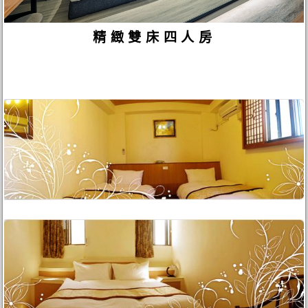
精緻雙床四人房