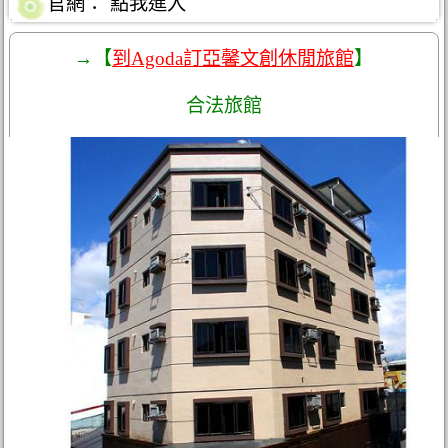
官網：
點我進入
→【
到Agoda訂亞馨文創休閒旅館
】
合法旅館