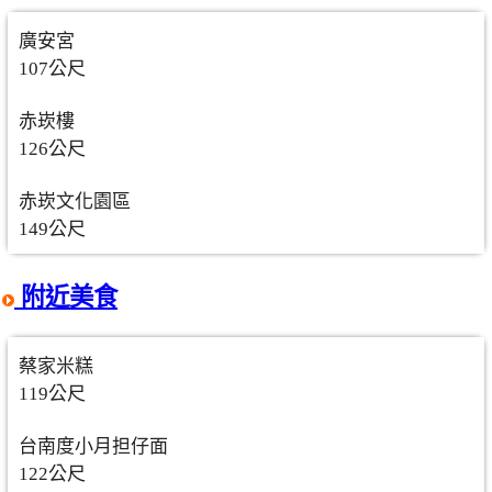
廣安宮
107公尺
赤崁樓
126公尺
赤崁文化園區
149公尺
附近美食
蔡家米糕
119公尺
台南度小月担仔面
122公尺