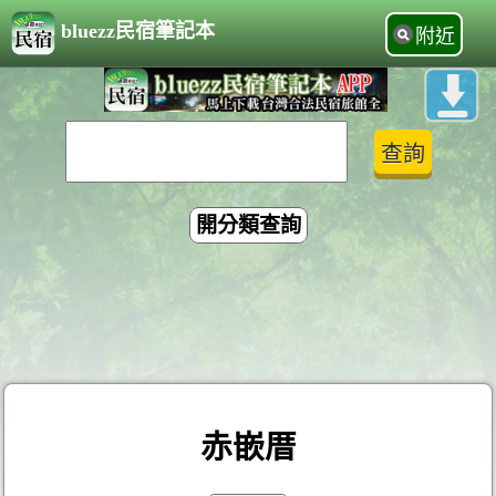
bluezz民宿筆記本
附近
開分類查詢
赤嵌厝