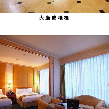
大廳或櫃檯