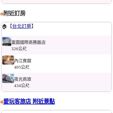
附近訂房
🏠【
台北訂房
】
富園國際商務飯店
326公尺
內江賓舘
405公尺
夜光商旅
434公尺
愛玩客旅店 附近景點