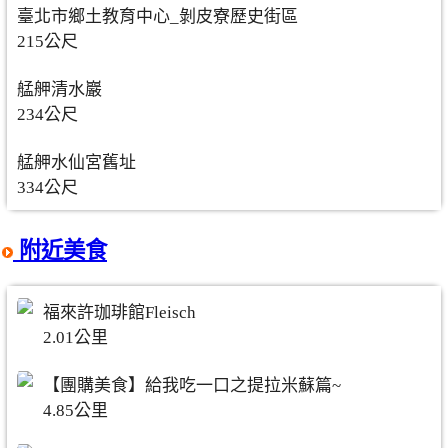
臺北市鄉土教育中心_剝皮寮歷史街區
215公尺
艋舺清水巖
234公尺
艋舺水仙宮舊址
334公尺
附近美食
福來許珈琲館Fleisch
2.01公里
【團購美食】給我吃一口之提拉米蘇篇~
4.85公里