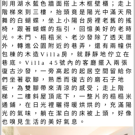
則用湖水藍色牆面搭上木框壁櫃；走上
階梯來到三樓，抬頭竟是陽光中滿天飛
舞的白蝴蝶，坐上小陽台房裡老舊的搖
椅，跟著蝴蝶的指引，回憶美好的老時
光。木門、榻榻米、老沙發除了透天厝
外，轉進公園附近的巷弄，還有兩幢供
包棟的木造Villa房，就靜靜地佇立在
巷底。Villa 45號內的客廳擺入兩張
復古沙發，一旁高起的起居空間留給你
們坐著歇腳，熟悉而復古的磨石子地
板，為雙腳帶來清涼的感受；走上階
梯，二樓斜屋頂底下，一整片的榻榻米
通鋪，在日光裡曬得暖烘烘的，充滿陽
光的氣味，躺在潔白的床被上頭，好像
也嗅見生活的美好氣息。