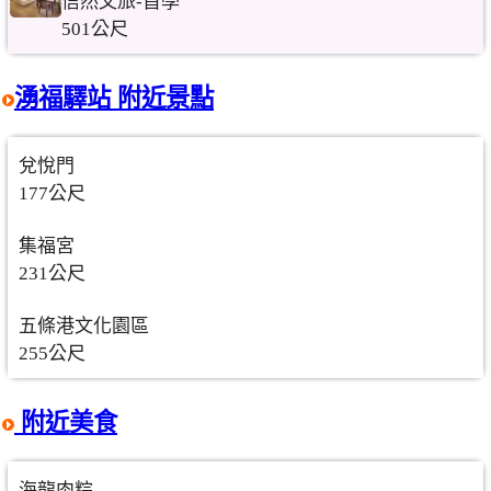
信然文旅-首學
501公尺
湧福驛站 附近景點
兌悅門
177公尺
集福宮
231公尺
五條港文化園區
255公尺
附近美食
海龍肉粽