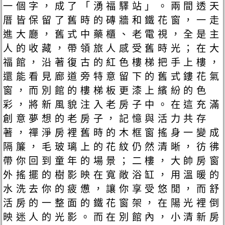
一個字，成了「湧福驛站」。兩間透天
厝皆保留了舊時的磚牆和鐵花窗，一走
進大廳，舊式中藥櫃、老電視，全是主
人的收藏，帶領旅人感受舊時光；在大
福館，沿著復古的紅色樓梯把手上樓，
還能看見廊道旁特意留下的舊式鏤花氣
窗，而別館的樓梯板更漆上繽紛的色
彩，將新風貌注入老房子中。在這充滿
創意夢想的老房子，記憶與活力共存
著，禪淨房裡舊時的木框窗搖身一變成
隔簾，毛玻璃上的花紋仍然清晰，彷彿
帶你回到童年的場景；二樓，大帥房窗
外搖擺的樹影映在寬敞浴缸，用溫暖的
水洗去你的疲憊，讓你享受悠閒，而舒
活房的一整面的鐵花窗架，在陽光裡倒
映迷人的光影。而在別館內，小清新房