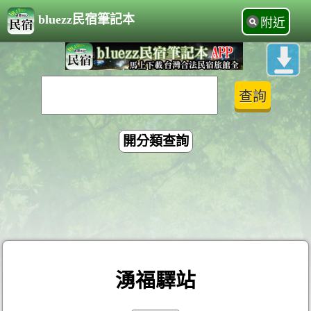
bluezz民宿筆記本
附近
開分類查詢
湧福驛站