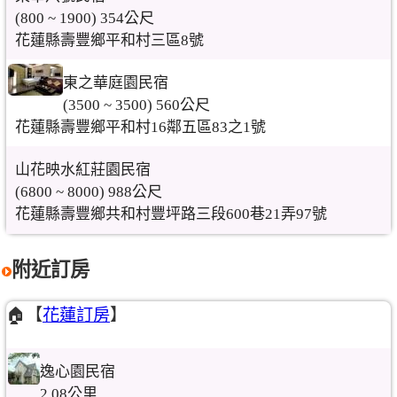
(800 ~ 1900) 354公尺
花蓮縣壽豐鄉平和村三區8號
東之華庭園民宿
(3500 ~ 3500) 560公尺
花蓮縣壽豐鄉平和村16鄰五區83之1號
山花映水紅莊園民宿
(6800 ~ 8000) 988公尺
花蓮縣壽豐鄉共和村豐坪路三段600巷21弄97號
附近訂房
🏠【
花蓮訂房
】
逸心園民宿
2.08公里