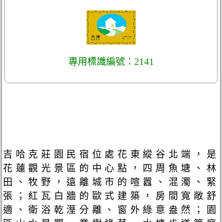
專用標識編號：2141
吉哈克莊園民宿位處花東縱谷北端，是
花蓮觀光景區的中心點，四周魚塘、林
田、牧野，遠離城市的喧囂、混濁、緊
張；紅瓦白牆的歐式建築，房間寬敞舒
適、衛浴乾溼分離、窗外綠意盎然；園