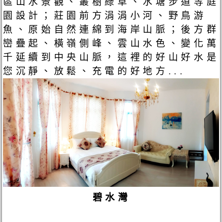
區山水景觀、叢樹綠草、水塘步道等庭
園設計；莊園前方涓涓小河、野鳥游
魚、原始自然連綿到海岸山脈；後方群
巒疊起、橫嶺側峰、雲山水色、變化萬
千延續到中央山脈，這裡的好山好水是
您沉靜、放鬆、充電的好地方...
碧水灣