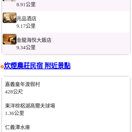
8.91公里
兆品酒店
9.17公里
金龍海悅大飯店
9.34公里
炊煙農莊民宿 附近景點
嘉義童年渡假村
428公尺
東洋棕梠湖高爾夫球場
1.36公里
仁義潭水庫