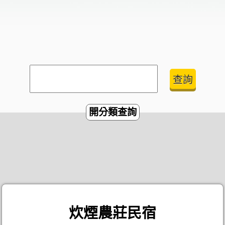
開分類查詢
炊煙農莊民宿