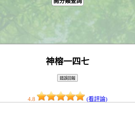
開分類查詢
神榕一四七
4.8
(看評論)