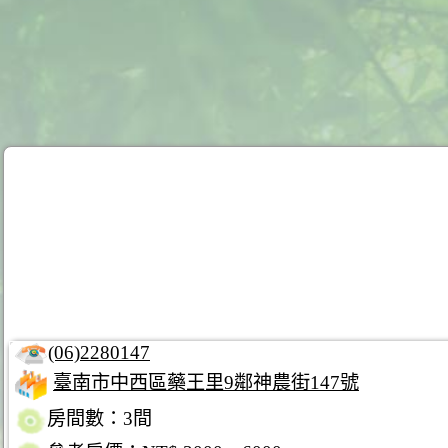
(06)2280147
臺南市中西區藥王里9鄰神農街147號
房間數：3間