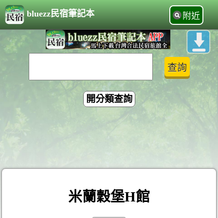
bluezz民宿筆記本
附近
開分類查詢
米蘭穀堡H館