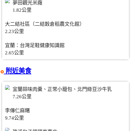
夢田觀光米廠
1.82公里
大二結社區（二結穀倉稻農文化館）
2.23公里
宜蘭：台灣足鞋健康知識館
2.65公里
附近美食
宜蘭蒜味肉羹、正常小籠包、北門綠豆沙牛乳
7.26公里
李傳仁麻糬
9.74公里