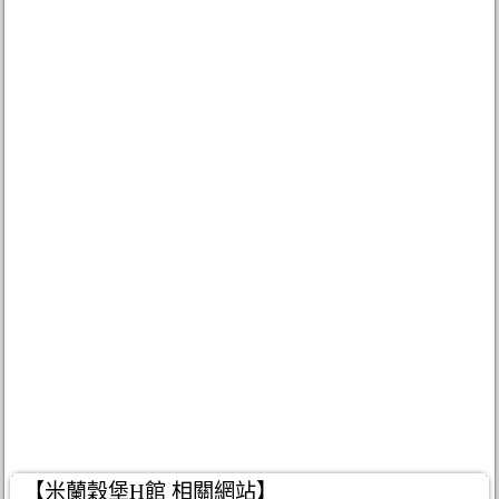
【米蘭穀堡H館 相關網站】