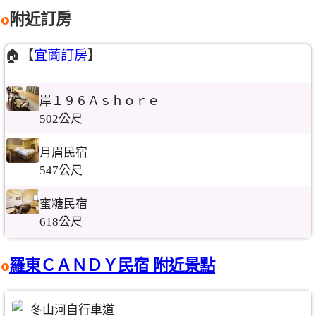
附近訂房
🏠【
宜蘭訂房
】
岸１９６Ａｓｈｏｒｅ
502公尺
月眉民宿
547公尺
蜜糖民宿
618公尺
羅東ＣＡＮＤＹ民宿 附近景點
冬山河自行車道