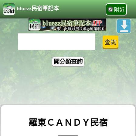
bluezz民宿筆記本
附近
開分類查詢
羅東ＣＡＮＤＹ民宿