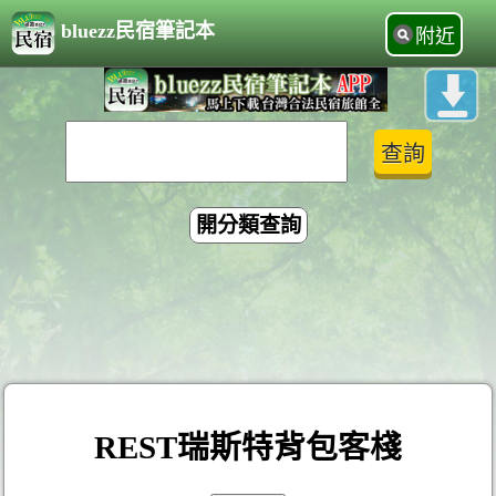
bluezz民宿筆記本
附近
開分類查詢
REST瑞斯特背包客棧