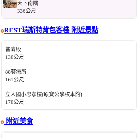
天下南隅
336公尺
REST瑞斯特背包客棧 附近景點
普濟殿
138公尺
88藝療所
161公尺
立人國小忠孝樓(原寶公學校本館)
178公尺
附近美食