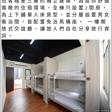
包客棧是三層的獨立建築，為提供舒適
寬敞的住宿環境，全棟只設置2間房，
為上下舖單人床房型，並分層設置男女
衛浴間，皆配置免治馬桶座。 一樓開
放式交誼廳，讓旅人們自在分享旅行資
訊。