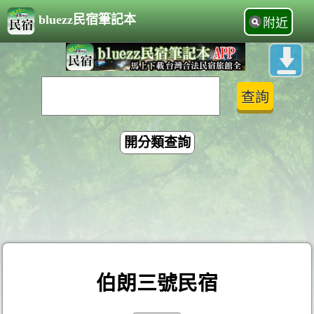
bluezz民宿筆記本
附近
開分類查詢
伯朗三號民宿