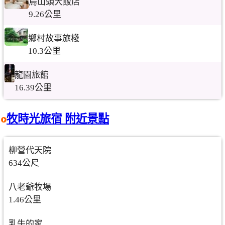
烏山頭大飯店
9.26公里
鄉村故事旅棧
10.3公里
龍園旅館
16.39公里
牧時光旅宿 附近景點
柳營代天院
634公尺
八老爺牧場
1.46公里
乳牛的家