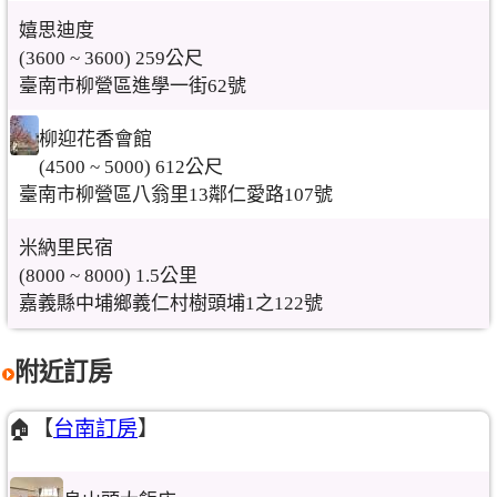
嬉思迪度
(3600 ~ 3600) 259公尺
臺南市柳營區進學一街62號
柳迎花香會館
(4500 ~ 5000) 612公尺
臺南市柳營區八翁里13鄰仁愛路107號
米納里民宿
(8000 ~ 8000) 1.5公里
嘉義縣中埔鄉義仁村樹頭埔1之122號
附近訂房
🏠【
台南訂房
】