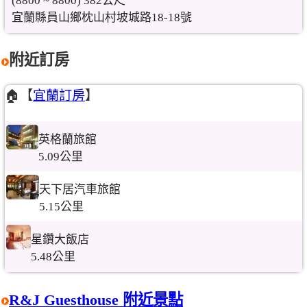
(8800 ~ 8800) 382公尺
宜蘭縣員山鄉枕山村坡城路18-18號
附近訂房
🏠【
宜蘭訂房
】
英格蘭旅館
5.09公里
天下居汽車旅館
5.15公里
星鑽大飯店
5.48公里
R&J Guesthouse 附近景點