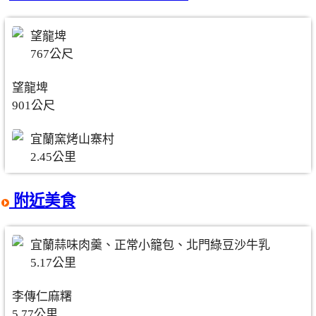
望龍埤
767公尺
望龍埤
901公尺
宜蘭窯烤山寨村
2.45公里
附近美食
宜蘭蒜味肉羹、正常小籠包、北門綠豆沙牛乳
5.17公里
李傳仁麻糬
5.77公里