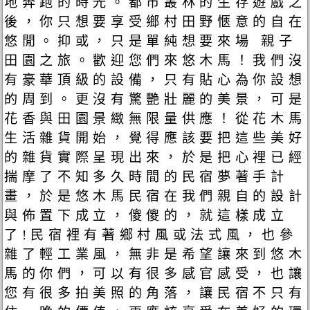
地奔跑的時光。都市叢林的生存遊戲之
後，你只想要享受鄉村田野愜意的自在
悠閒。抑或，只是單純想要來場 親子
田園之旅。歡迎您們來悠木馬！我們沒
有豪華頂級的設備，只有貼心為你設想
的周到。更沒有驚艷壯麗的美景，可是
花香與田園景緻無限量供應！從花木馬
生活雜貨開始，覺得應該要把這些美好
的雜貨實際呈現出來，於是把心裡已經
揣摩了不知多久時間的民宿夢著手計
畫，於是悠木馬民宿在我們親自的設計
與佈置下成立，傻傻的，就這樣成立
了!民宿裡有著鄉村風或法式風，也參
雜了輕工業風，無非是希望讓來到悠木
馬的你們，可以有很多感官感受，也讓
您有很多拍美照的角落，讓民宿不只有