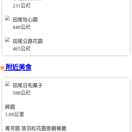
231公尺
田尾怡心園
446公尺
田尾公路花園
465公尺
附近美食
田尾日旬菓子
588公尺
將園
1.09公里
菁芳園 落羽松花園景觀餐廳