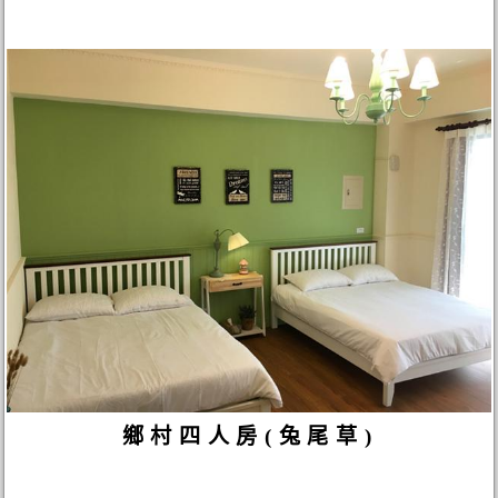
鄉村四人房(兔尾草)