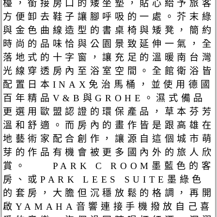
檯，銜接房口的矮坐墊，貼心給予旅客
方便卸去鞋子讓腳呼吸的一處。芥末綠
與金色曲線造型的書桌椅與矮凳，簡約
時尚的品味恰與公園景致延伸一氣，全
落地式的十字窗，讓充足的溫暖南台灣
光線穿透房內至浴室空間。全館衛浴皆
配置日本INAX免治馬桶，並使用德國
百年精品V&B與GROHE。濕式備品
更選用歐盟認證的環保產品，草本芬芳
溫和舒適。而房內的畫作皆是跟高雄在
地藝術家配合創作，讓源自這個城市萌
芽的作品有機會被更多國內外的旅人欣
賞。 PARK C ROOM墨藍色的客
房、或PARK LEES SUITE墨綠色
的套房，大膽但沉穩放鬆的格調，再開
啟YAMAHA音響連接手機撥放自己喜