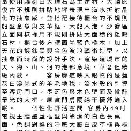
量使用雕刻白大理石為主建材，大廳的
復古不規則拼貼地坪表現出海水折射晶
化的抽象感，並搭配接待櫃台的不規則
船型意象與皮革框、大船入港。沙發區
立面同樣採用不規則拼貼大面積的粗曠
石材，櫃台後方壁面墨藍色橡木，加上
天花的鍍鈦黑與金色波浪藝術造型，以
抽象而時尚的設計手法，渲染這城市的
天、海、山、河的港都意境，華奢但精
緻內斂。 客房廊道映入眼簾的是藍
灰白潑墨式的羊毛地毯，流水般的引導
至客房門口，墨藍色與木色壁面及微醺
暈光的大框，厚實門扇隔絕干擾舒適入
眠。 個性化舒活空間 客房內49吋
電視主牆墨藍框型與簡潔的白色長桌
面，色調對換的呼應大廳白皮革框與櫃