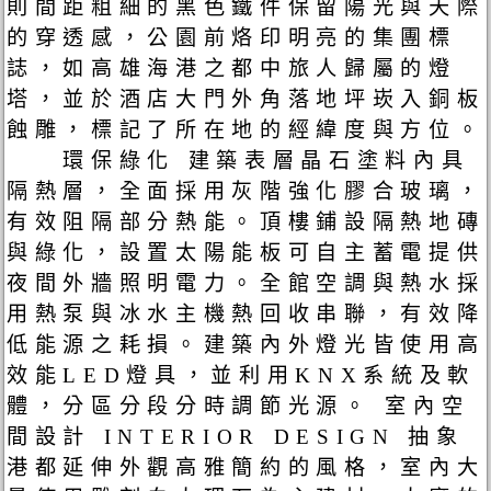
則間距粗細的黑色鐵件保留陽光與天際
的穿透感，公園前烙印明亮的集團標
誌，如高雄海港之都中旅人歸屬的燈
塔，並於酒店大門外角落地坪崁入銅板
蝕雕，標記了所在地的經緯度與方位。
環保綠化 建築表層晶石塗料內具
隔熱層，全面採用灰階強化膠合玻璃，
有效阻隔部分熱能。頂樓鋪設隔熱地磚
與綠化，設置太陽能板可自主蓄電提供
夜間外牆照明電力。全館空調與熱水採
用熱泵與冰水主機熱回收串聯，有效降
低能源之耗損。建築內外燈光皆使用高
效能LED燈具，並利用KNX系統及軟
體，分區分段分時調節光源。 室內空
間設計 INTERIOR DESIGN 抽象
港都延伸外觀高雅簡約的風格，室內大