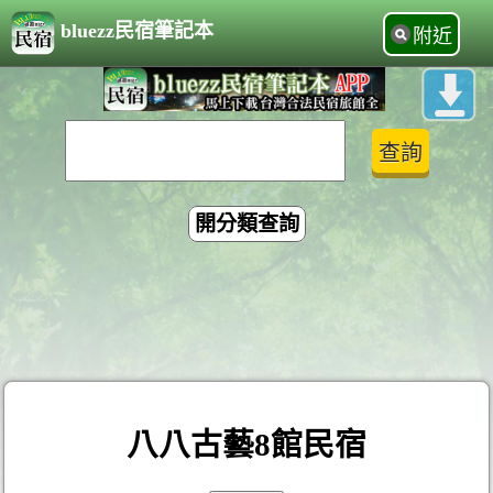
bluezz民宿筆記本
附近
開分類查詢
八八古藝8館民宿