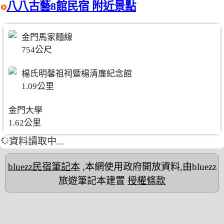
八八古藝8館民宿 附近景點
金門馬家麵線
754公尺
楊氏明馨祖祠暨楊清廉紀念館
1.09公里
金門大學
1.62公里
資料讀取中...
bluezz民宿筆記本
,本網使用政府開放資料,由bluezz
旅遊筆記本建置
授權條款