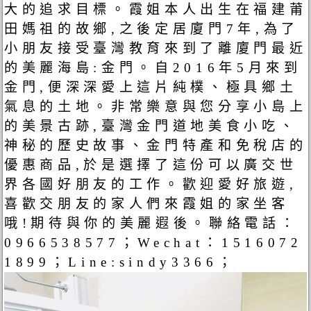
大的追求目標。霞姐本人出生在福建莆
田媽祖的故鄉,之後定居廈門7年,為了
小朋友接受臺灣教育來到了離廈門最近
的美麗海島:金門。自2016年5月來到
金門,便深深愛上這片純樸、極具鄉土
氣息的土地。非常樂意與您分享小島上
的美景古跡,臺灣金門道地美食小吃、
神秘的歷史故事、金門特產和免稅店的
優惠商品,於是選擇了這份可以廣交世
界各國好朋友的工作。歡迎愛好旅遊,
喜歡交朋友的家人們來霞姐的家坐客
哦!期待與你的美麗遐後。聯絡電話：
0966538577；Wechat：1516072
1899；Line:sindy3366；