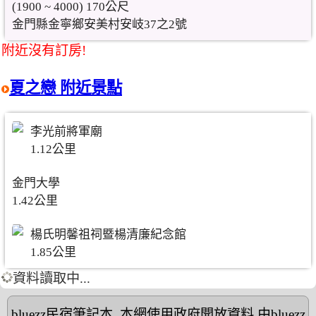
(1900 ~ 4000) 170公尺
金門縣金寧鄉安美村安岐37之2號
附近沒有訂房!
夏之戀 附近景點
李光前將軍廟
1.12公里
金門大學
1.42公里
楊氏明馨祖祠暨楊清廉紀念館
1.85公里
資料讀取中...
bluezz民宿筆記本
,本網使用政府開放資料,由bluezz