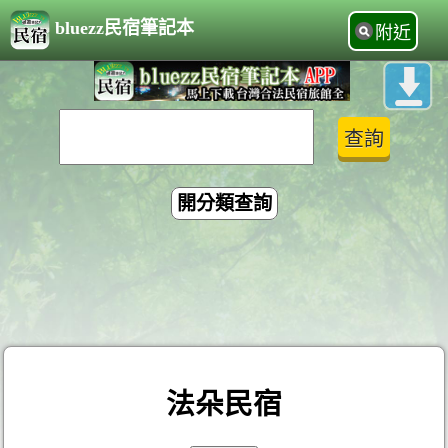
bluezz民宿筆記本
附近
開分類查詢
法朵民宿