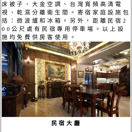
床被子、大金空調、台灣寬頻高清電
視、乾濕分離衛生間。寄宿家庭設施包
括：微波爐和冰箱。另外，距離民宿2
00公尺處有民宿專用停車場。以上設
施均免費供房客使用。
民宿大廳