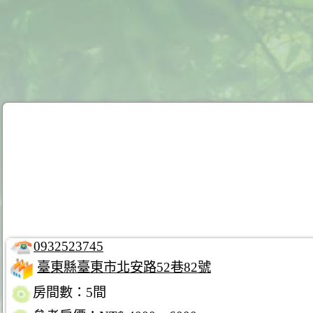
0932523745
臺東縣臺東市北安路52巷82號
房間數：5間