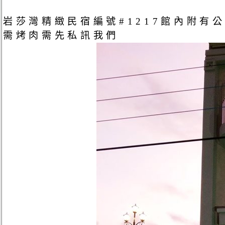
岩莎灣精緻民宿編號#1217館內附
需烤肉需先私訊我們