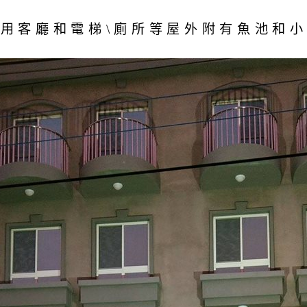
有公用客廳和電梯\廁所等屋外附有魚池