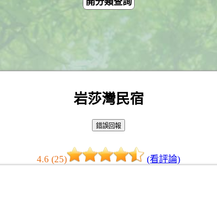
開分類查詢
岩莎灣民宿
4.6 (25)
(看評論)