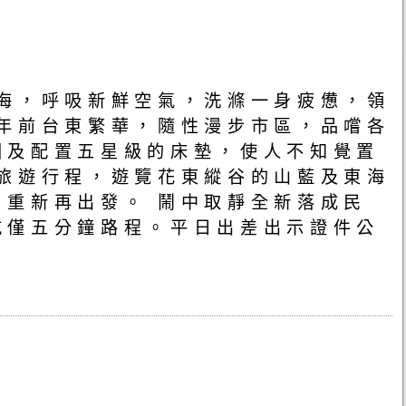
海，呼吸新鮮空氣，洗滌一身疲憊，領
年前台東繁華，隨性漫步市區，品嚐各
圍及配置五星級的床墊，使人不知覺置
旅遊行程，遊覽花東縱谷的山藍及東海
重新再出發。 鬧中取靜全新落成民
吃僅五分鐘路程。平日出差出示證件公