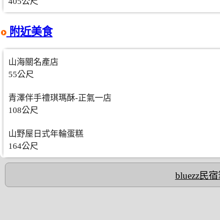
405公尺
附近美食
山海關名產店
55公尺
青澤伴手禮琪瑪酥-正氣一店
108公尺
山野屋日式年輪蛋糕
164公尺
bluezz