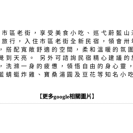
步市區老街，享受美食小吃、巡弋蔚藍山
旅行，入住市區老街全新民宿，領會卅
，搭配寬敞舒適的空間，柔和溫暖的氛
覺到天亮。 另外可諮詢民宿精心建議的
，洗滌一身的疲憊，領悟自由的身心靈，
藍蜻蜓炸雞、寶桑湯圓及豆花等知名小
【
更多google相關圖片
】