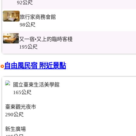
92公尺
旅行家商務會館
98公尺
又一宿•又上的臨時客棧
195公尺
自由風民宿 附近景點
國立臺東生活美學館
165公尺
臺東觀光夜市
290公尺
新生廣場