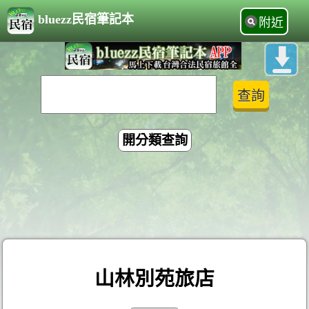
bluezz民宿筆記本
附近
開分類查詢
山林別苑旅店