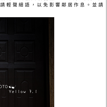
時以後請輕聲細語，以免影響鄰居作息。並請