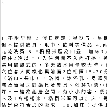
1.不附早餐 2.假日定義：星期五、
但不提供寢具、毛巾、飲料等備品 4.
元乾洗費 5.*榻榻米區為四疊，加床
連住2晚以上，入住期間不入內打掃、換
選用儲熱式的，冬天熱水用量較大時，
六位客人同樣也與前面2位相隔15-2
（浴巾+長巾），浴帽，沐浴乳、身體
爐及簡易烹飪鍋具及餐具、藍芽功能小音響
坪。一樓為起居空間，有小小的客、餐
床及4帖榻榻米，榻榻米區可以加床，每
估是否符合您的需求" 10.加床：提