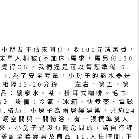
下小朋友不佔床同住，收100元清潔費，
單人棉被(不加床)需求，需另付150
覺得OK，我們還是可以幫您準備 6.
 7.為了安全考量，小房子的熱水器是
相隔15-20分鐘 左右，第五、第
.備品：礦泉水、茶、掛耳式咖啡、毛巾
膏》 設備：冷氣、冰箱、快煮壺、電磁
9.格局: 小房子為兩層樓建築，共約24
睡眠空間與一間衛浴。有一張標準雙人
說来，小房子是没有隔房間的，請自行評
搭配全套寢具及備品 11.入住時間:下