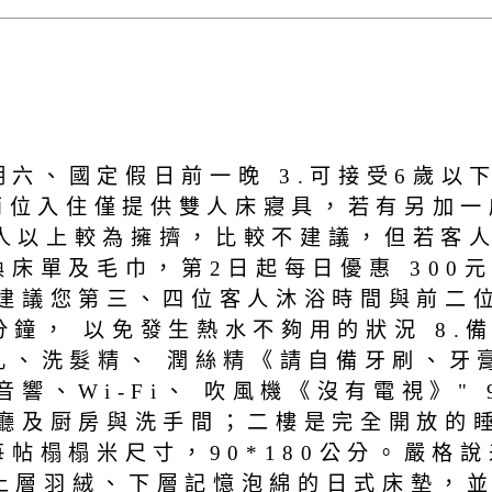
星期六、國定假日前一晚 3.可接受6歲以
兩位入住僅提供雙人床寢具，若有另加一床
3人以上較為擁擠，比較不建議，但若客人
床單及毛巾，第2日起每日優惠 300元
建議您第三、四位客人沐浴時間與前二位
0分鐘， 以免發生熱水不夠用的狀況 8
乳、洗髮精、 潤絲精《請自備牙刷、牙
、Wi-Fi、 吹風機《沒有電視》" 
廳及厨房與洗手間；二樓是完全開放的
帖榻榻米尺寸，90*180公分。嚴格
供上層羽絨、下層記憶泡綿的日式床墊，並