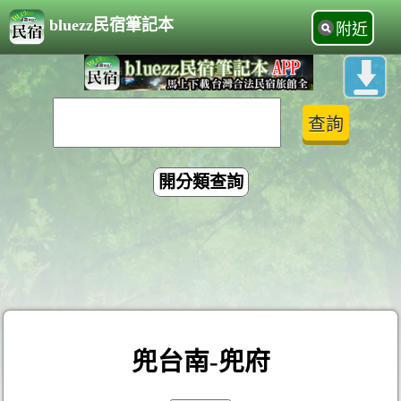
bluezz民宿筆記本
附近
開分類查詢
兜台南-兜府