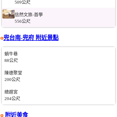
509公尺
信然文旅-首學
556公尺
兜台南-兜府 附近景點
蝸牛巷
88公尺
陳德聚堂
200公尺
總趕宮
204公尺
附近美食