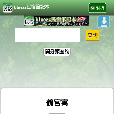
bluezz民宿筆記本
附近
開分類查詢
鶴宮寓