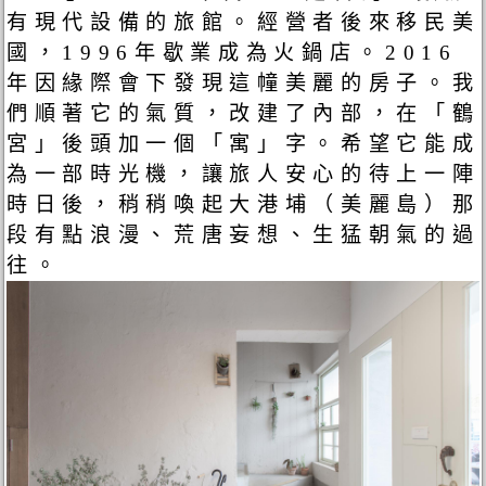
有現代設備的旅館。經營者後來移民美
國，1996年歇業成為火鍋店。2016
年因緣際會下發現這幢美麗的房子。我
們順著它的氣質，改建了內部，在「鶴
宮」後頭加一個「寓」字。希望它能成
為一部時光機，讓旅人安心的待上一陣
時日後，稍稍喚起大港埔（美麗島）那
段有點浪漫、荒唐妄想、生猛朝氣的過
往。