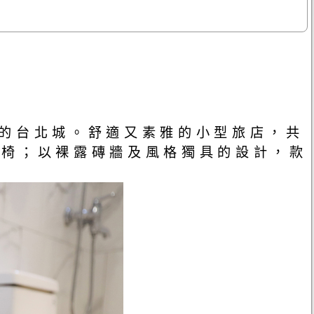
往的台北城。舒適又素雅的小型旅店，共
緻桌椅；以裸露磚牆及風格獨具的設計，款