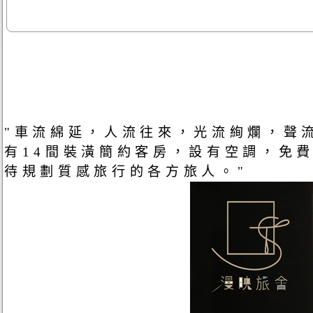
"車流綿延，人流往來，光流絢爛，聲
有14間裝潢簡約客房，設有空調，免費
待規劃質感旅行的各方旅人。"