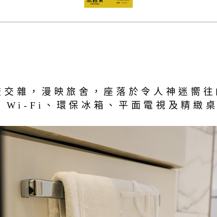
流交雜，漫映旅舍，座落於令人神迷嚮
 Wi-Fi、環保冰箱、平面電視及精