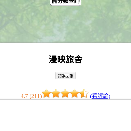
開分類查詢
漫映旅舍
4.7 (211)
(看評論)