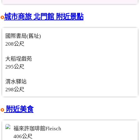
城市商旅 北門館 附近景點
國際書局(舊址)
208公尺
大稻埕戲苑
295公尺
渭水驛站
298公尺
附近美食
福來許珈琲館Fleisch
406公尺