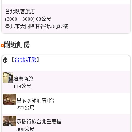
台北臥客旅店
(3000 ~ 3000) 63公尺
臺北市大同區甘谷街26號7樓
附近訂房
🏠【
台北訂房
】
迪樂商旅
139公尺
皇家季節酒店1館
271公尺
承攜行旅台北重慶館
308公尺