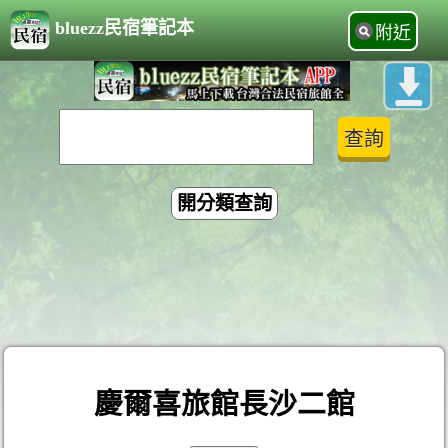
bluezz民宿筆記本
附近
開分類查詢
慶爾喜旅館長沙二館