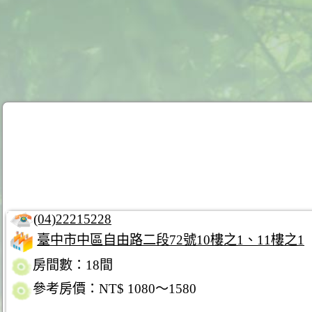
(04)22215228
臺中市中區自由路二段72號10樓之1、11樓之1
房間數：18間
參考房價：NT$ 1080～1580