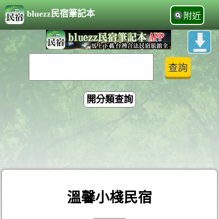
bluezz民宿筆記本
附近
開分類查詢
溫馨小棧民宿