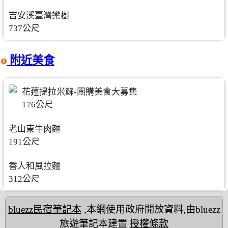
吉安溪臺灣欒樹
737公尺
附近美食
花蓮提拉米蘇-團購美食大募集
176公尺
老山東牛肉麵
191公尺
香人和風拉麵
312公尺
bluezz民宿筆記本
,本網使用政府開放資料,由bluezz
旅遊筆記本建置
授權條款