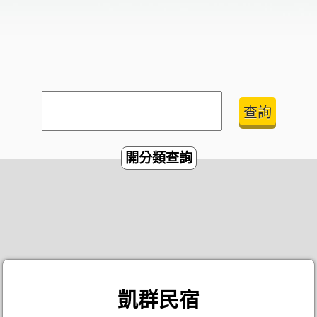
開分類查詢
凱群民宿