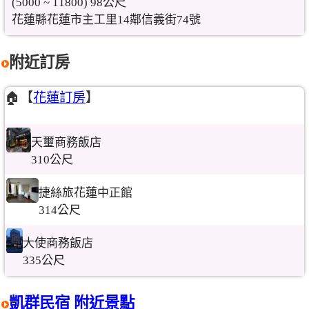
(5000 ~ 11800) 98公尺
花蓮縣花蓮市主工里14鄰信義街74號
附近訂房
🏠【
花蓮訂房
】
天璽商務飯店
310公尺
捷絲旅花蓮中正館
314公尺
大使商務飯店
335公尺
凱群民宿 附近景點