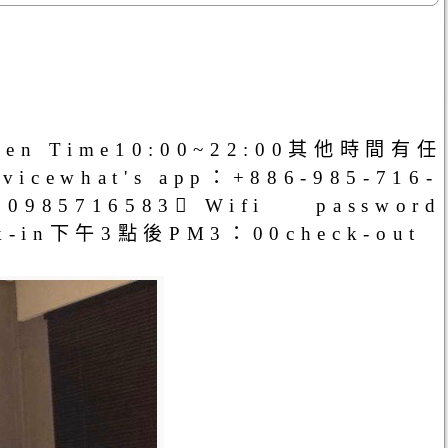
open Time10:00~22:00其他時間有任
rvicewhat's app：+886-985-716-
716583 Wifi password
eck-in下午3點後PM3：00check-out