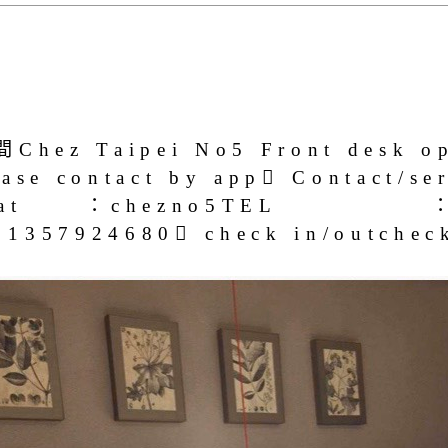
hez Taipei No5 Front desk 
se contact by app Contact/se
at ：chezno5TEL ：0985
1357924680 check in/outch