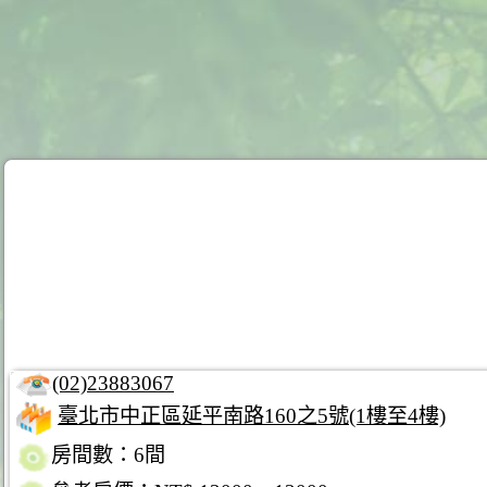
(02)23883067
臺北市中正區延平南路160之5號(1樓至4樓)
房間數：6間