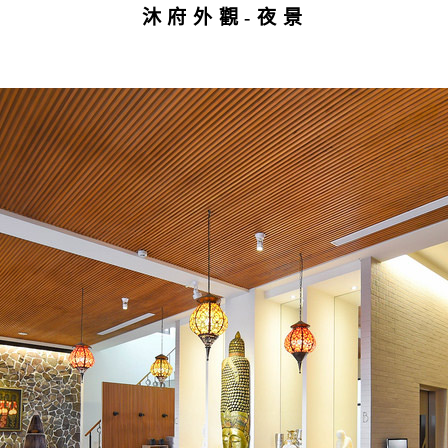
沐府外觀-夜景