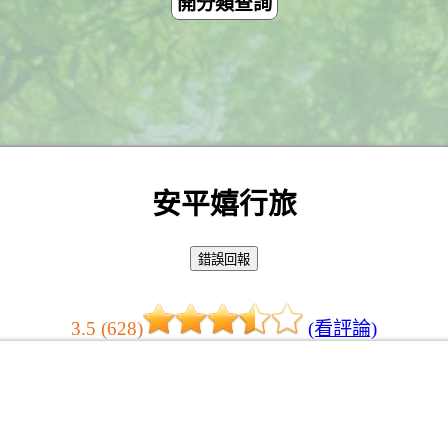
開分類查詢
安平嬉行旅
3.5 (628)
(看評論)