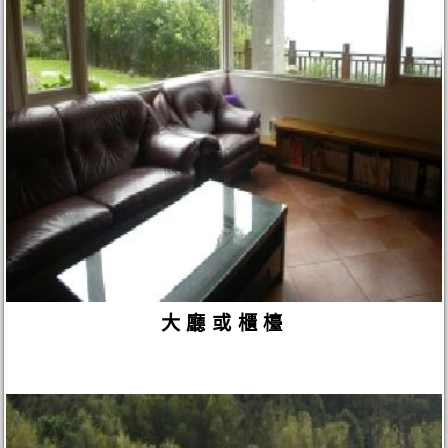
大廳或櫃檯